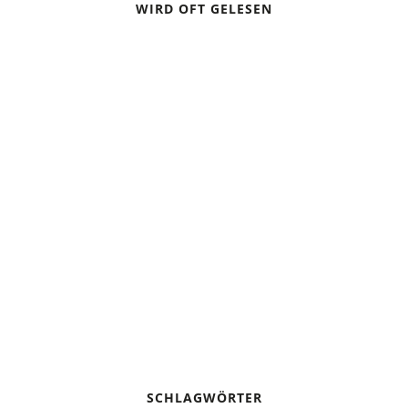
WIRD OFT GELESEN
CAMPING IN A THUNDERSTORM
BIVOUACKING: SLEEPING UNDER THE STARS
BASIC KNOWLEDGE: PADDLING THE CANADIAN CANOE
CAMPING OR TREKKING TENT
SCHLAGWÖRTER