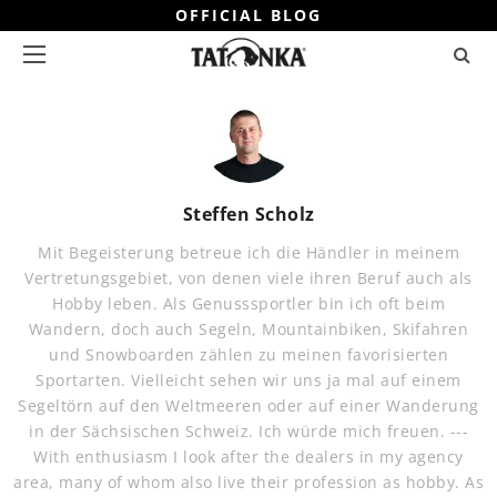
OFFICIAL BLOG
Steffen Scholz
Mit Begeisterung betreue ich die Händler in meinem
Vertretungsgebiet, von denen viele ihren Beruf auch als
Hobby leben. Als Genusssportler bin ich oft beim
Wandern, doch auch Segeln, Mountainbiken, Skifahren
und Snowboarden zählen zu meinen favorisierten
Sportarten. Vielleicht sehen wir uns ja mal auf einem
Segeltörn auf den Weltmeeren oder auf einer Wanderung
in der Sächsischen Schweiz. Ich würde mich freuen. ---
With enthusiasm I look after the dealers in my agency
area, many of whom also live their profession as hobby. As