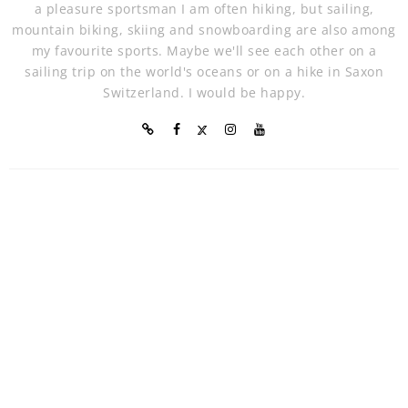
a pleasure sportsman I am often hiking, but sailing,
mountain biking, skiing and snowboarding are also among
my favourite sports. Maybe we'll see each other on a
sailing trip on the world's oceans or on a hike in Saxon
Switzerland. I would be happy.
BIKING
STEFFEN SCHOLZ
5 MIN READ
MOUNTAIN BIKING ERZ
MOUNTAINS, GERMANY
Our contributor Steffen Scholz likes to
be on his way in his closer homeland,
on foot, on skis or by
CONTINUE