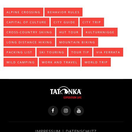
ALPINE CROSSING
BEHAVIOR RULES
CAPITAL OF CULTURE
CITY GUIDE
CITY TRIP
CROSS-COUNTRY SKIING
HUT TOUR
KULTURKNIGGE
LONG DISTANCE HIKING
MOUNTAIN BIKING
PACKING LIST
SKI TOURING
TOUR TIP
VIA FERRATA
WILD CAMPING
WORK AND TRAVEL
WORLD TRIP
IMPRESSUM
|
DATENSCHUTZ