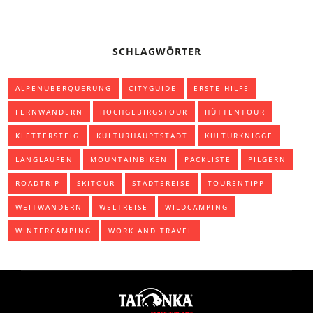
SCHLAGWÖRTER
ALPENÜBERQUERUNG
CITYGUIDE
ERSTE HILFE
FERNWANDERN
HOCHGEBIRGSTOUR
HÜTTENTOUR
KLETTERSTEIG
KULTURHAUPTSTADT
KULTURKNIGGE
LANGLAUFEN
MOUNTAINBIKEN
PACKLISTE
PILGERN
ROADTRIP
SKITOUR
STÄDTEREISE
TOURENTIPP
WEITWANDERN
WELTREISE
WILDCAMPING
WINTERCAMPING
WORK AND TRAVEL