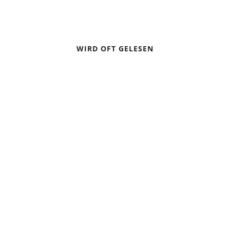
WIRD OFT GELESEN
DIE 10 GOLDENEN HÜTTENREGELN
TOURENTIPP: DREI LEICHTE WANDERUNGEN MIT
GRANDIOSER AUSSICHT IN BAYERN
ZELTEN BEI GEWITTER – VERHALTENSREGELN
TREKKING-TIPPS FÜR ANFÄNGER