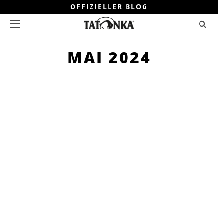
OFFIZIELLER BLOG
MAI 2024
REISEN
WANDERN
TATONKA TEAM
5 MIN. LESEZEIT
WANDERN AUF DEN AZOREN
Die Azoren sind eine atemberaubende
Inselgruppe mitten im Atlantischen
Ozean und ein wahres Paradies für
Naturliebhaber.
WEITER
TEILEN