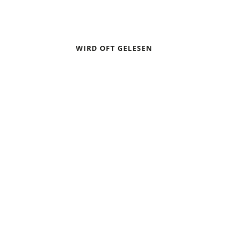
WIRD OFT GELESEN
DIE 10 GOLDENEN HÜTTENREGELN
TOURENTIPP: DREI LEICHTE WANDERUNGEN MIT
GRANDIOSER AUSSICHT IN BAYERN
ZELTEN BEI GEWITTER – VERHALTENSREGELN
TREKKING-TIPPS FÜR ANFÄNGER