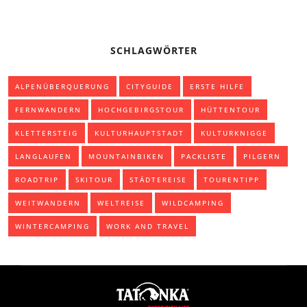
SCHLAGWÖRTER
ALPENÜBERQUERUNG
CITYGUIDE
ERSTE HILFE
FERNWANDERN
HOCHGEBIRGSTOUR
HÜTTENTOUR
KLETTERSTEIG
KULTURHAUPTSTADT
KULTURKNIGGE
LANGLAUFEN
MOUNTAINBIKEN
PACKLISTE
PILGERN
ROADTRIP
SKITOUR
STÄDTEREISE
TOURENTIPP
WEITWANDERN
WELTREISE
WILDCAMPING
WINTERCAMPING
WORK AND TRAVEL