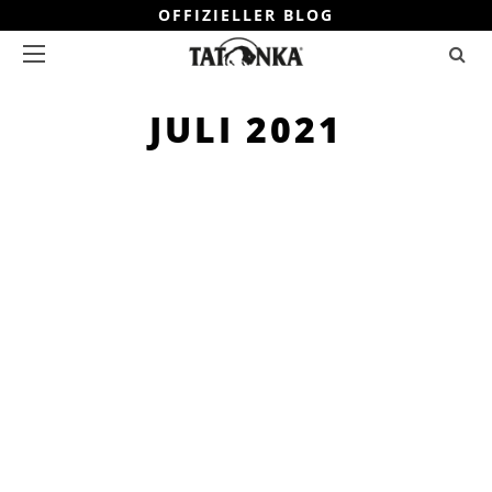
OFFIZIELLER BLOG
JULI 2021
WANDERN
TATONKA TEAM
10 MIN. LESEZEIT
WANDERN IN KÄRNTEN
Ein Gastbeitrag vom Hotel GUT
Trattlerhof & Chalets in Bad
Kleinkirchheim, Kärntnen Wenn du an
die Alpen denkst
WEITER
TEILEN