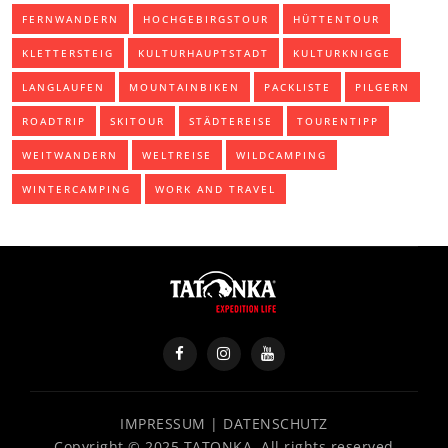
FERNWANDERN
HOCHGEBIRGSTOUR
HÜTTENTOUR
KLETTERSTEIG
KULTURHAUPTSTADT
KULTURKNIGGE
LANGLAUFEN
MOUNTAINBIKEN
PACKLISTE
PILGERN
ROADTRIP
SKITOUR
STÄDTEREISE
TOURENTIPP
WEITWANDERN
WELTREISE
WILDCAMPING
WINTERCAMPING
WORK AND TRAVEL
IMPRESSUM
|
DATENSCHUTZ
Copyright © 2025 TATONKA. All rights reserved