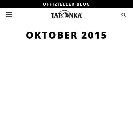
OFFIZIELLER BLOG
OKTOBER 2015
TREKKING
REISEN
TATONKA TEAM
5 MIN. LESEZEIT
TREKKINGRUCKSACK WASCHEN,
PFLEGEN UND AUFBEWAHREN
Spätestens wenn der Herbst kommt,
braucht deine Ausrüstung besondere
Aufmerksamkeit. Doch was solltest du
bei der Pflege
WEITER
TEILEN