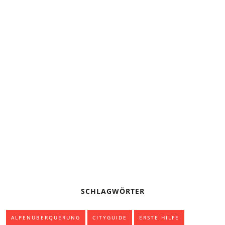
TOURENTIPP: DREI LEICHTE WANDERUNGEN MIT
GRANDIOSER AUSSICHT IN BAYERN
ZELTEN BEI GEWITTER – VERHALTENSREGELN
TREKKING-TIPPS FÜR ANFÄNGER
SCHLAGWÖRTER
ALPENÜBERQUERUNG
CITYGUIDE
ERSTE HILFE