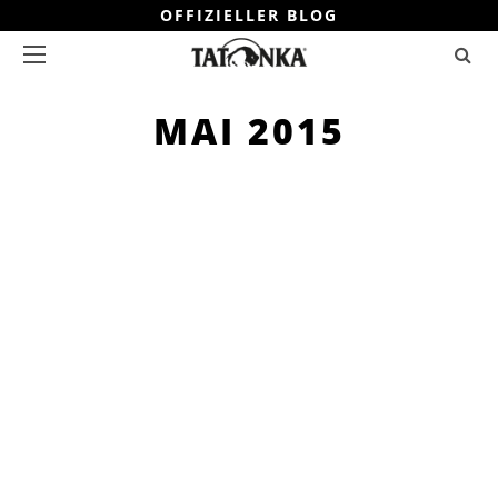
OFFIZIELLER BLOG
MAI 2015
WANDERN
MICHAEL KLOTZ
7 MIN. LESEZEIT
WANDERN IN SCHLADMING IN
DER STEIERMARK
In Schladming in der Steiermark gibt
es einiges zu erleben und die
Urlaubsregion bietet Aktiven
zahlreiche und attraktive
Möglichkeiten
WEITER
TEILEN