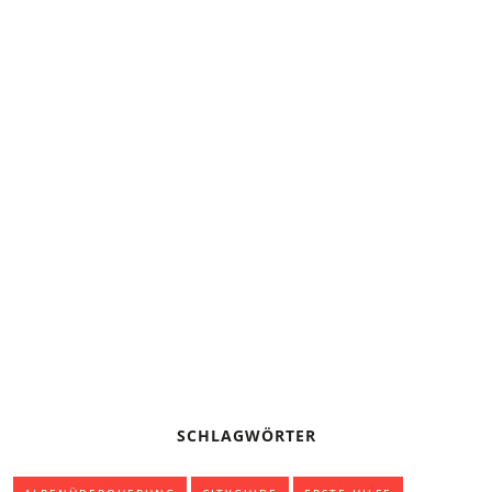
DIE 10 GOLDENEN HÜTTENREGELN
TOURENTIPP: DREI LEICHTE WANDERUNGEN MIT
GRANDIOSER AUSSICHT IN BAYERN
ZELTEN BEI GEWITTER – VERHALTENSREGELN
TREKKING-TIPPS FÜR ANFÄNGER
SCHLAGWÖRTER