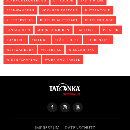
ALPENÜBERQUERUNG
CITYGUIDE
ERSTE HILFE
FERNWANDERN
HOCHGEBIRGSTOUR
HÜTTENTOUR
KLETTERSTEIG
KULTURHAUPTSTADT
KULTURKNIGGE
LANGLAUFEN
MOUNTAINBIKEN
PACKLISTE
PILGERN
ROADTRIP
SKITOUR
STÄDTEREISE
TOURENTIPP
WEITWANDERN
WELTREISE
WILDCAMPING
WINTERCAMPING
WORK AND TRAVEL
IMPRESSUM
|
DATENSCHUTZ