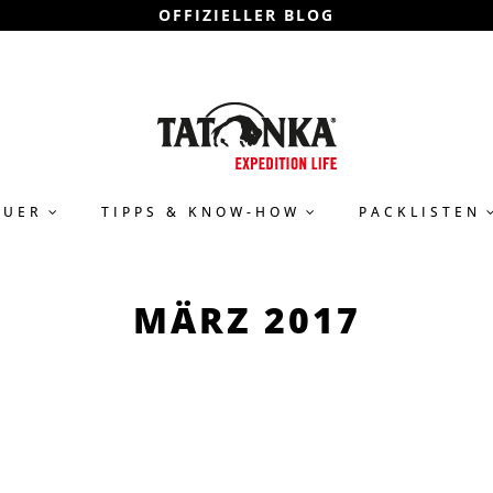
OFFIZIELLER BLOG
EUER
TIPPS & KNOW-HOW
PACKLISTEN
MÄRZ 2017
REISEN
von:
TATONKA TEAM
6 MIN. LESEZEIT
BACKPACKING-TIPPS