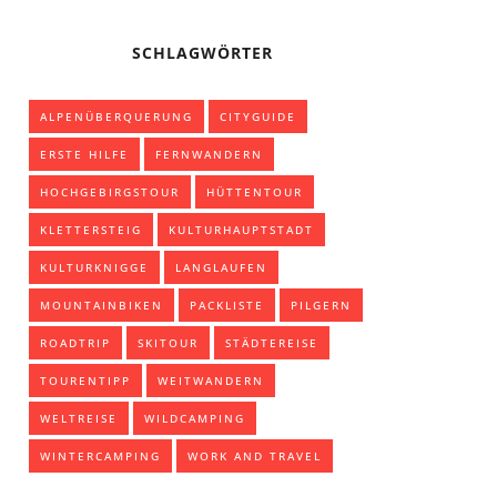
SCHLAGWÖRTER
ALPENÜBERQUERUNG
CITYGUIDE
ERSTE HILFE
FERNWANDERN
HOCHGEBIRGSTOUR
HÜTTENTOUR
KLETTERSTEIG
KULTURHAUPTSTADT
KULTURKNIGGE
LANGLAUFEN
MOUNTAINBIKEN
PACKLISTE
PILGERN
ROADTRIP
SKITOUR
STÄDTEREISE
TOURENTIPP
WEITWANDERN
WELTREISE
WILDCAMPING
WINTERCAMPING
WORK AND TRAVEL