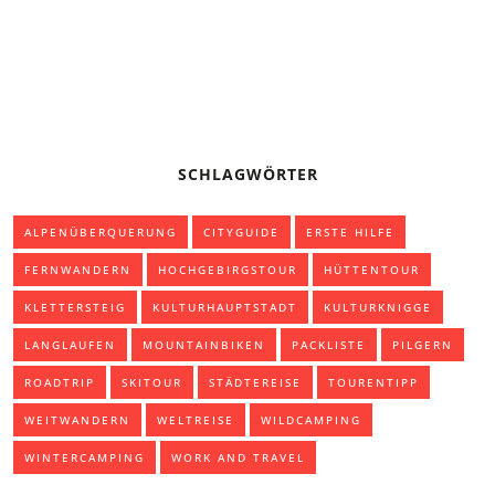
TREKKING-TIPPS FÜR ANFÄNGER
SCHLAGWÖRTER
ALPENÜBERQUERUNG
CITYGUIDE
ERSTE HILFE
FERNWANDERN
HOCHGEBIRGSTOUR
HÜTTENTOUR
KLETTERSTEIG
KULTURHAUPTSTADT
KULTURKNIGGE
LANGLAUFEN
MOUNTAINBIKEN
PACKLISTE
PILGERN
ROADTRIP
SKITOUR
STÄDTEREISE
TOURENTIPP
WEITWANDERN
WELTREISE
WILDCAMPING
WINTERCAMPING
WORK AND TRAVEL