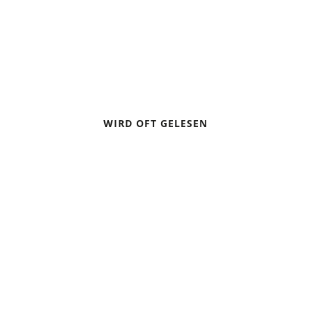
SKITOUREN UND LAWINEN
WIRD OFT GELESEN
DIE 10 GOLDENEN HÜTTENREGELN
TOURENTIPP: DREI LEICHTE WANDERUNGEN MIT
GRANDIOSER AUSSICHT IN BAYERN
ZELTEN BEI GEWITTER – VERHALTENSREGELN