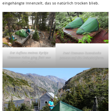
eingehängte Innenzelt, das so natürlich trocken blieb.
Der Aufbau meines Kyrkja
Zwei Einmann-Tunnelzelte
Einmann-Zeltes ging flott von
passen auf die Holzplattform.
der Hand.