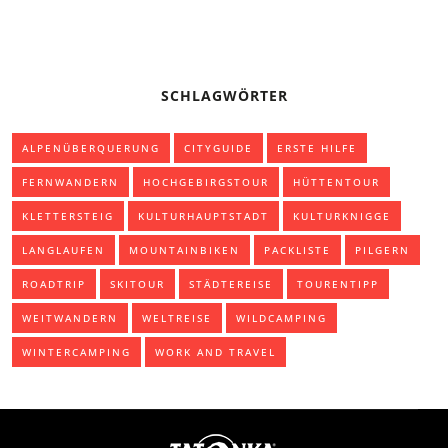
SCHLAGWÖRTER
ALPENÜBERQUERUNG
CITYGUIDE
ERSTE HILFE
FERNWANDERN
HOCHGEBIRGSTOUR
HÜTTENTOUR
KLETTERSTEIG
KULTURHAUPTSTADT
KULTURKNIGGE
LANGLAUFEN
MOUNTAINBIKEN
PACKLISTE
PILGERN
ROADTRIP
SKITOUR
STÄDTEREISE
TOURENTIPP
WEITWANDERN
WELTREISE
WILDCAMPING
WINTERCAMPING
WORK AND TRAVEL