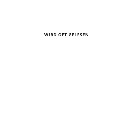
WIRD OFT GELESEN
DIE 10 GOLDENEN HÜTTENREGELN
TOURENTIPP: DREI LEICHTE WANDERUNGEN MIT
GRANDIOSER AUSSICHT IN BAYERN
ZELTEN BEI GEWITTER – VERHALTENSREGELN
TREKKING-TIPPS FÜR ANFÄNGER