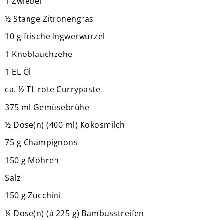
1 Zwiebel
½ Stange Zitronengras
10 g frische Ingwerwurzel
1 Knoblauchzehe
1 EL Öl
ca. ½ TL rote Currypaste
375 ml Gemüsebrühe
½ Dose(n) (400 ml) Kokosmilch
75 g Champignons
150 g Möhren
Salz
150 g Zucchini
¼ Dose(n) (à 225 g) Bambusstreifen